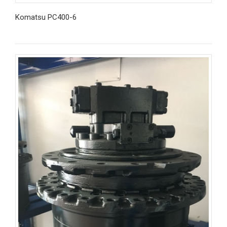
Komatsu PC400-6
İncele
© 2018 Tüm Hakları Saklıdır. | Kompart İş Makinaları Yedek Parça
Mümessillik İnş. San. ve Tic. Ltd. Şti.
TEKNODEVA