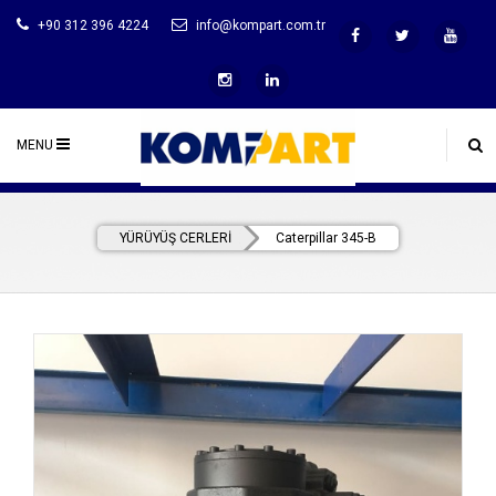
+90 312 396 4224
info@kompart.com.tr
MENU
YÜRÜYÜŞ CERLERİ
Caterpillar 345-B