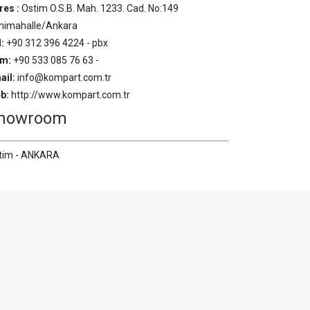
res :
Ostim O.S.B. Mah. 1233. Cad. No:149
nimahalle/Ankara
:
+90 312 396 4224 - pbx
m:
+90 533 085 76 63 -
ail:
info@kompart.com.tr
b:
http://www.kompart.com.tr
howroom
tim - ANKARA