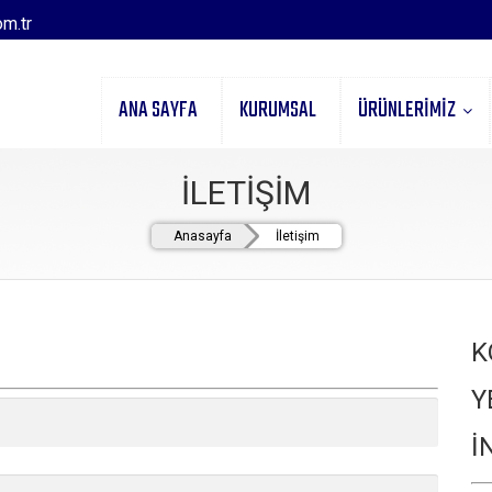
m.tr
ANA SAYFA
KURUMSAL
ÜRÜNLERİMİZ
İLETİŞİM
Anasayfa
İletişim
K
Y
İ