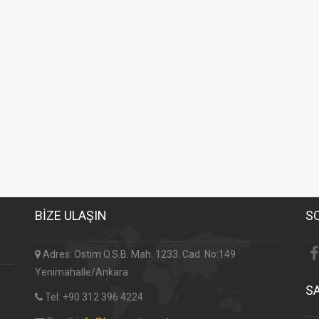
BİZE ULAŞIN
S
Adres: Ostim O.S.B. Mah. 1233. Cad. No:149
Yenimahalle/Ankara
S
Tel: +90 312 396 4224