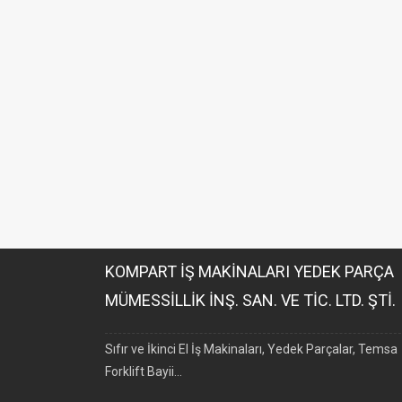
KOMPART İŞ MAKİNALARI YEDEK PARÇA
MÜMESSİLLİK İNŞ. SAN. VE TİC. LTD. ŞTİ.
Sıfır ve İkinci El İş Makinaları, Yedek Parçalar, Temsa
Forklift Bayii...