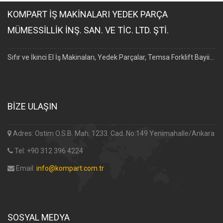
KOMPART İŞ MAKİNALARI YEDEK PARÇA
MÜMESSİLLİK İNŞ. SAN. VE TİC. LTD. ŞTİ.
Sıfır ve İkinci El İş Makinaları, Yedek Parçalar, Temsa Forklift Bayii...
BİZE ULAŞIN
Adres: Ostim O.S.B. Mah. 1233. Cad. No:149 Yenimahalle/Ankara
Tel: +90 312 396 4224
Email:
info@kompart.com.tr
SOSYAL MEDYA