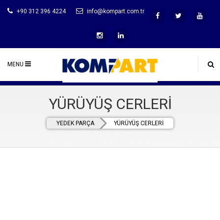
+90 312 396 4224
info@kompart.com.tr
MENU
YÜRÜYÜŞ CERLERİ
YEDEK PARÇA
YÜRÜYÜŞ CERLERİ