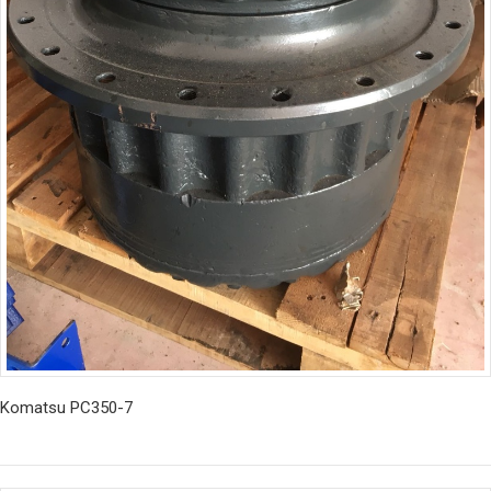
Komatsu PC350-7
© 2018 Tüm Hakları Saklıdır. | Kompart İş Makinaları Yedek Parça
Mümessillik İnş. San. ve Tic. Ltd. Şti.
İncele
TEKNODEVA