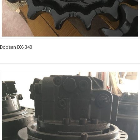
Doosan DX-340
İncele